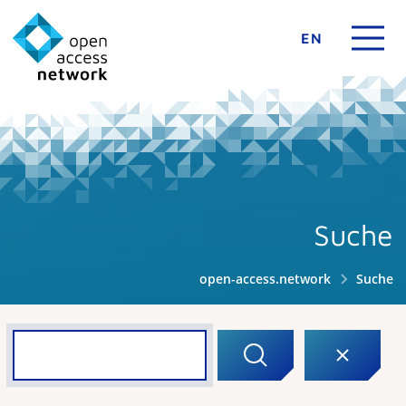
EN
Suche
open-access.network
Suche