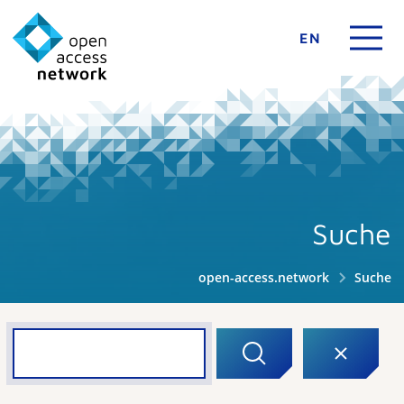
EN
Suche
open-access.network
Suche