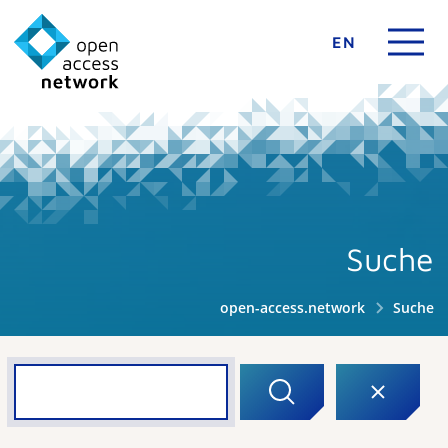
EN
Suche
open-access.network
Suche