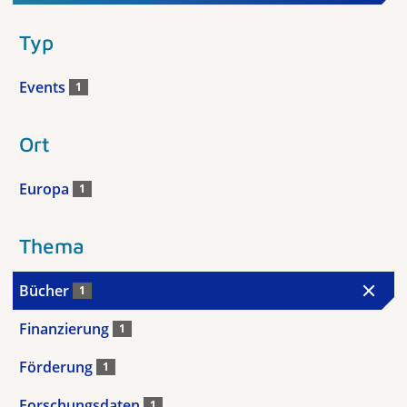
Typ
Events
1
Ort
Europa
1
Thema
Bücher
1
Finanzierung
1
Förderung
1
Forschungsdaten
1