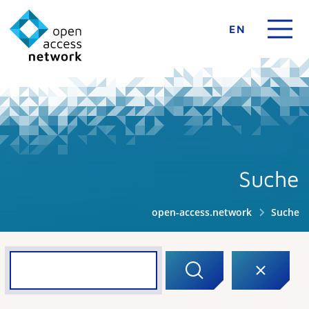
EN
Suche
open-access.network
Suche