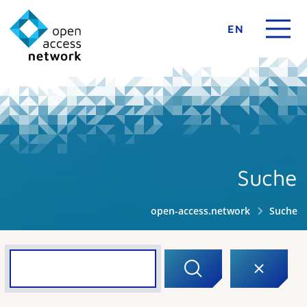
EN
Suche
open-access.network
Suche