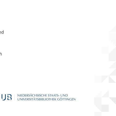
nd
ch