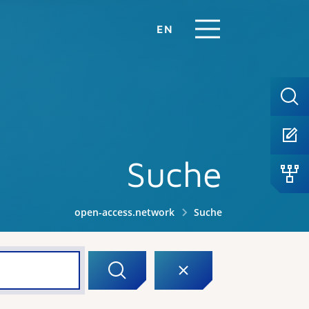
EN
Suche
open-access.network
Suche