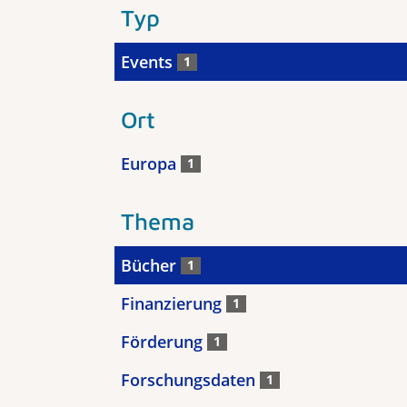
Typ
Events
1
Ort
Europa
1
Thema
Bücher
1
Finanzierung
1
Förderung
1
Forschungsdaten
1