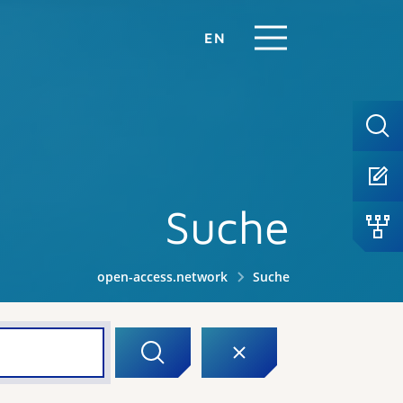
EN
Suche
open-access.network
Suche