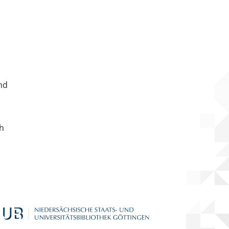
nd
ch