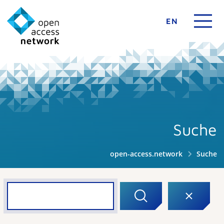
EN
Suche
open-access.network
Suche