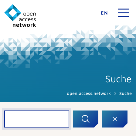
EN
Suche
open-access.network
Suche