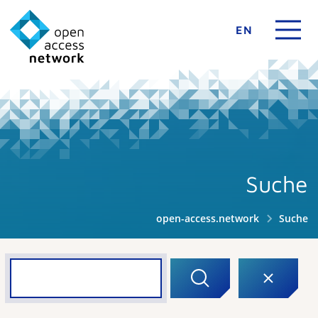
EN
Suche
open-access.network
Suche