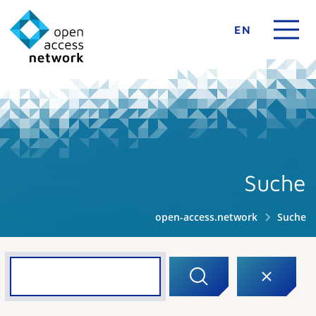
EN
Suche
open-access.network
Suche