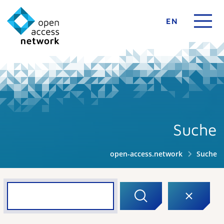
EN
Suche
open-access.network
Suche