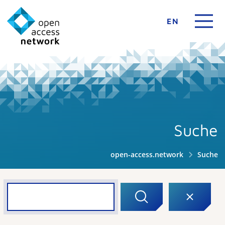
EN
Suche
open-access.network
Suche