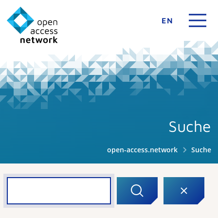
EN
Suche
open-access.network
Suche