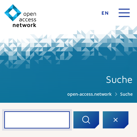
EN
Suche
open-access.network
Suche