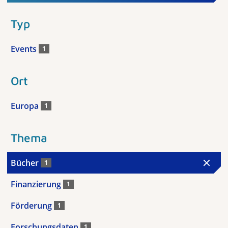
Typ
Events
1
Ort
Europa
1
Thema
Bücher
1
Finanzierung
1
Förderung
1
Forschungsdaten
1