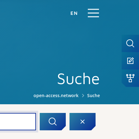
EN
Suche
open-access.network
Suche