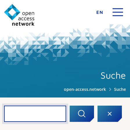
EN
Suche
open-access.network
Suche