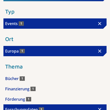
Typ
Events
1
Ort
Europa
1
Thema
Bücher
1
Finanzierung
1
Förderung
1
Forschungsdaten
1