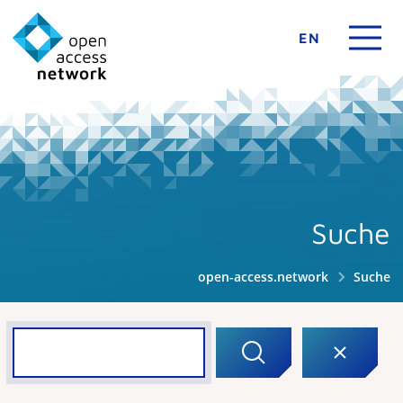
EN
Suche
open-access.network
Suche