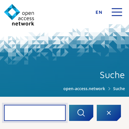
EN
Suche
open-access.network
Suche