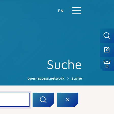
EN
Suche
open-access.network
Suche