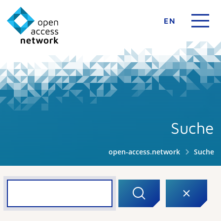
EN
Suche
open-access.network
Suche