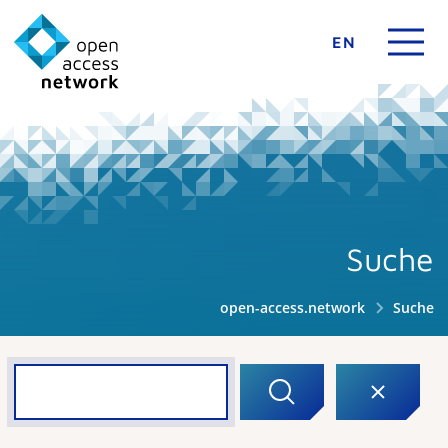
EN
Suche
open-access.network
Suche