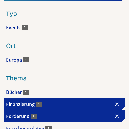
Typ
Events
1
Ort
Europa
1
Thema
Bücher
1
Finanzierung
1
Förderung
1
Forschungsdaten
1