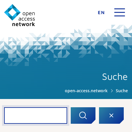
EN
Suche
open-access.network
Suche