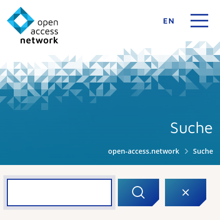
EN
Suche
open-access.network
Suche