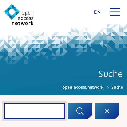
EN
Suche
open-access.network
Suche