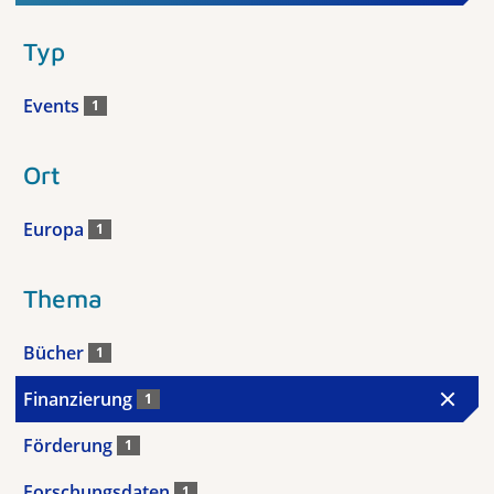
Typ
Events
1
Ort
Europa
1
Thema
Bücher
1
Finanzierung
1
Förderung
1
Forschungsdaten
1