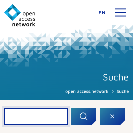
EN
Suche
open-access.network
Suche