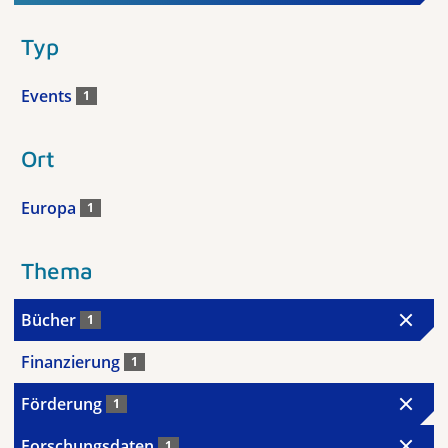
Typ
Events
1
Ort
Europa
1
Thema
Bücher
1
Finanzierung
1
Förderung
1
Forschungsdaten
1