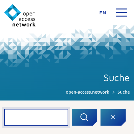
EN
Suche
open-access.network
Suche