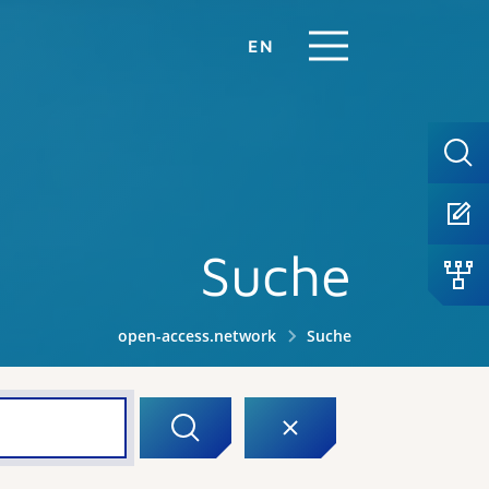
EN
Suche
open-access.network
Suche