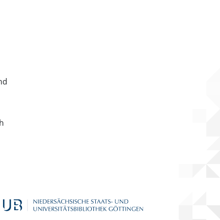
nd
ch