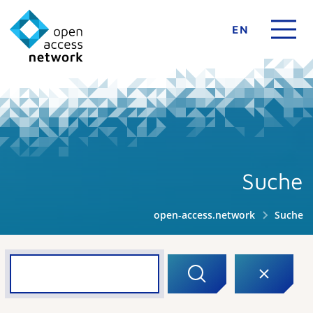
EN
Suche
open-access.network
Suche