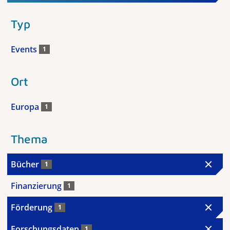
Typ
Events
1
Ort
Europa
1
Thema
Bücher
1
Finanzierung
1
Förderung
1
Forschungsdaten
1