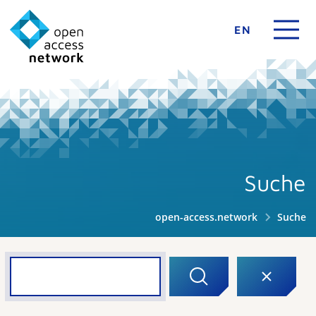
EN
Suche
open-access.network
Suche