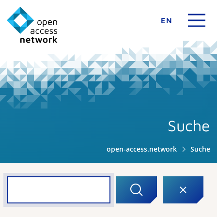
EN
Suche
open-access.network
Suche