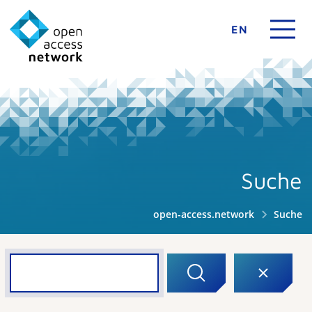
EN
Suche
open-access.network
Suche