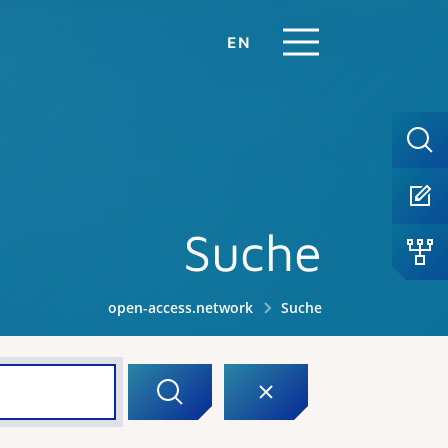
EN
Suche
open-access.network
Suche