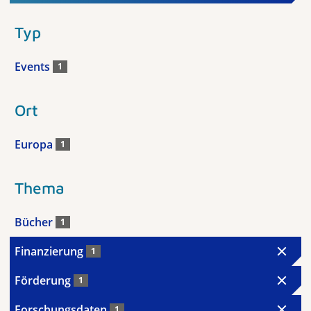
Typ
Events
1
Ort
Europa
1
Thema
Bücher
1
Finanzierung
1
Förderung
1
Forschungsdaten
1