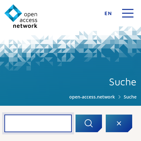
EN
Suche
open-access.network
Suche