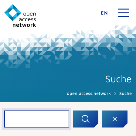
EN
Suche
open-access.network
Suche