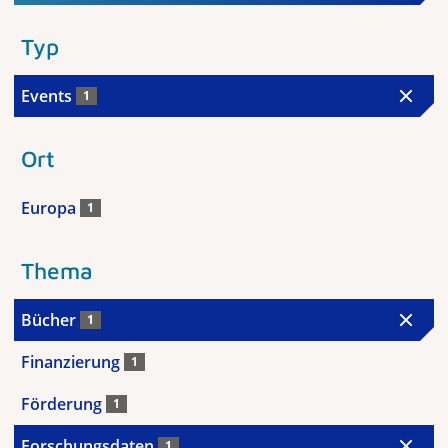
Typ
Events
1
Ort
Europa
1
Thema
Bücher
1
Finanzierung
1
Förderung
1
Forschungsdaten
1