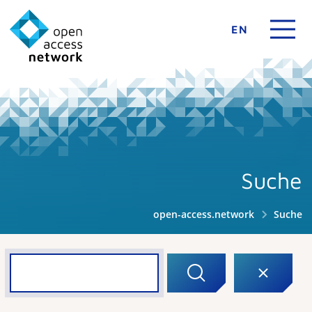
EN
Suche
open-access.network
Suche