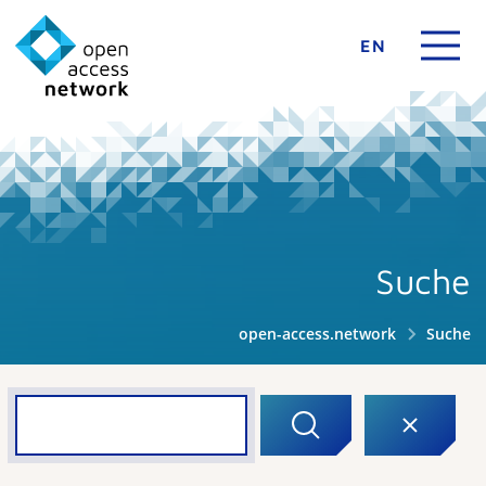
EN
Suche
open-access.network
Suche