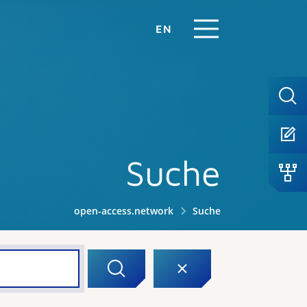
EN
Suche
open-access.network
Suche