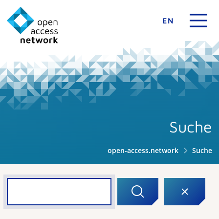
EN
Suche
open-access.network
Suche