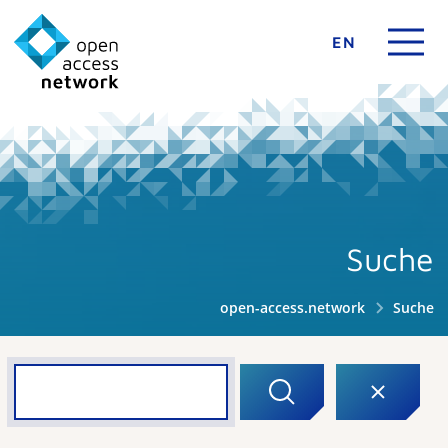
EN
Suche
open-access.network
Suche