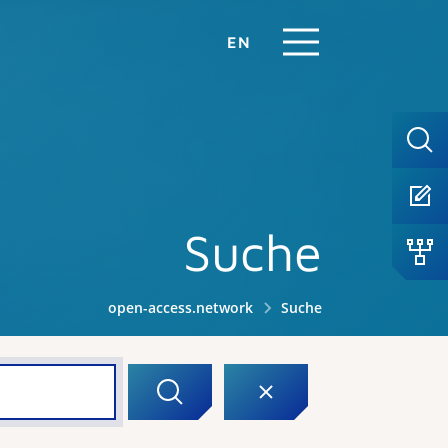
EN
Suche
open-access.network
Suche