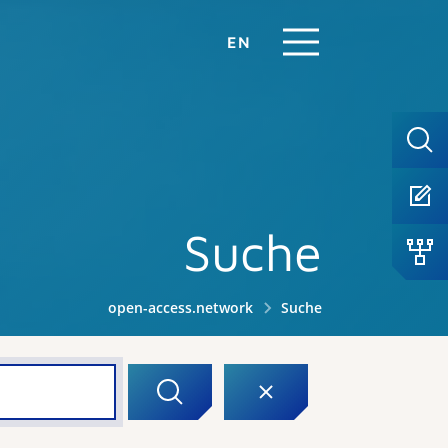
EN
Suche
open-access.network
Suche