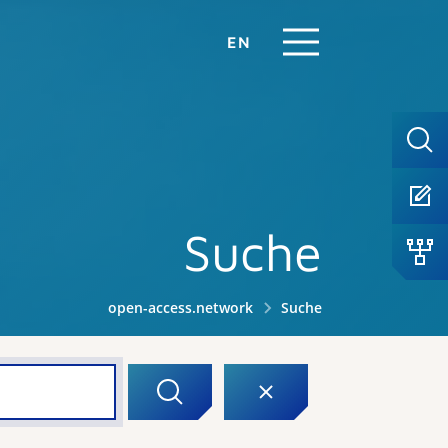
EN
Suche
open-access.network
Suche