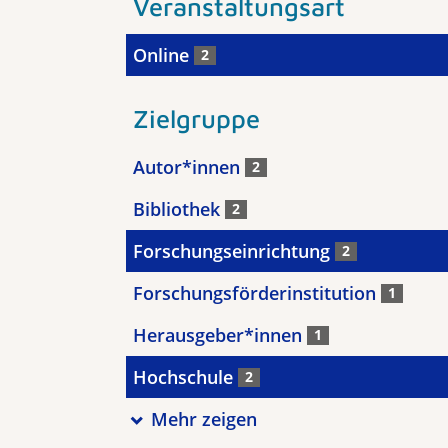
Veranstaltungsart
Online
2
Zielgruppe
Autor*innen
2
Bibliothek
2
Forschungseinrichtung
2
Forschungsförderinstitution
1
Herausgeber*innen
1
Hochschule
2
Mehr zeigen