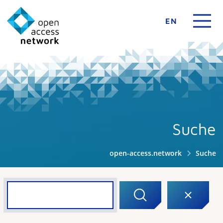
EN
Suche
open-access.network
Suche