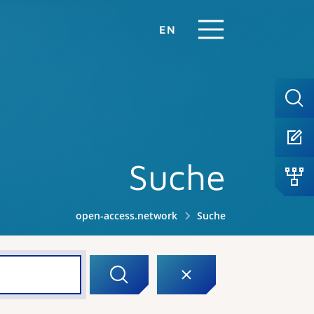
EN
Suche
open-access.network
Suche