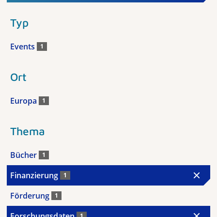
Typ
Events
1
Ort
Europa
1
Thema
Bücher
1
Finanzierung
1
Förderung
1
Forschungsdaten
1