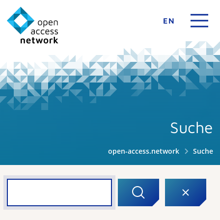
EN
Suche
open-access.network
Suche