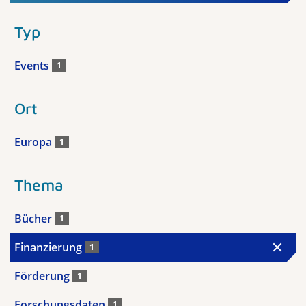
Typ
Events
1
Ort
Europa
1
Thema
Bücher
1
Finanzierung
1
Förderung
1
Forschungsdaten
1