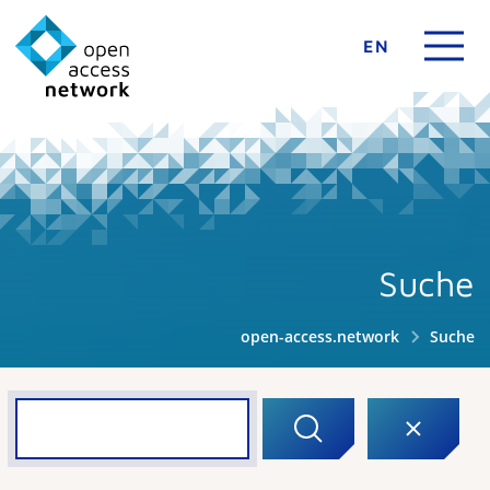
EN
Suche
open-access.network
Suche