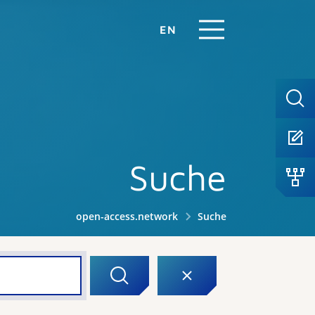
EN
Suche
open-access.network
Suche