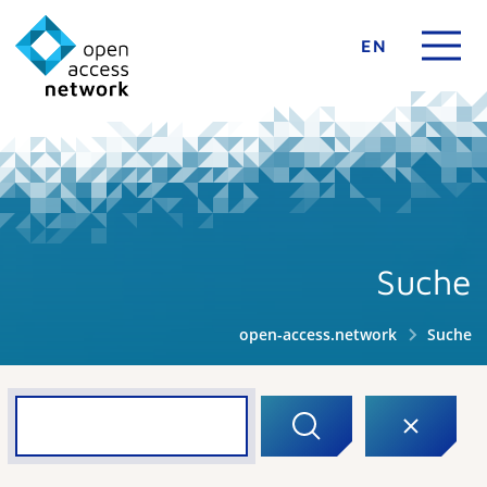
EN
Suche
open-access.network
Suche