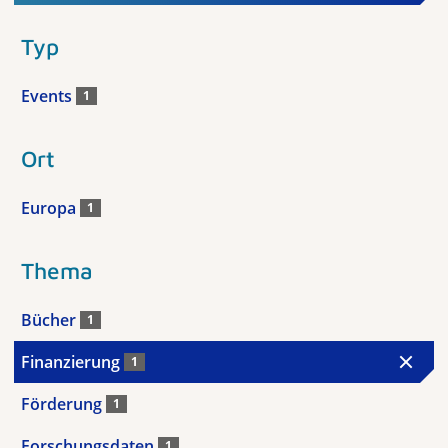
Typ
Events
1
Ort
Europa
1
Thema
Bücher
1
Finanzierung
1
Förderung
1
Forschungsdaten
1