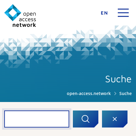
EN
Suche
open-access.network
Suche